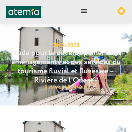
2022-2023
Étude pour le développement des
aménagements et des services du
tourisme fluvial et fluvestre –
Rivière de l’Ouest®
Rivières de l’Ouest®,