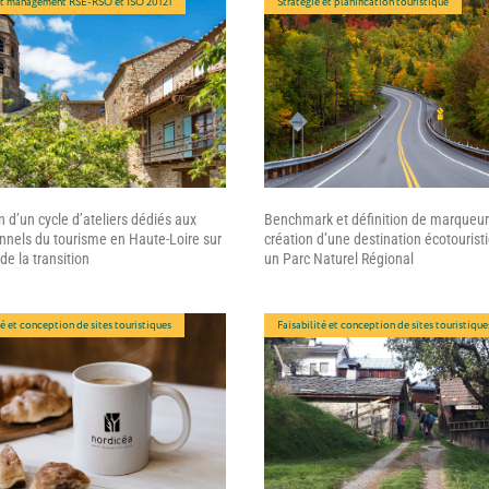
et management RSE-RSO et ISO 20121
Stratégie et planification touristique
 d’un cycle d’ateliers dédiés aux
Benchmark et définition de marqueur
nnels du tourisme en Haute-Loire sur
création d’une destination écotourist
de la transition
un Parc Naturel Régional
té et conception de sites touristiques
Faisabilité et conception de sites touristique