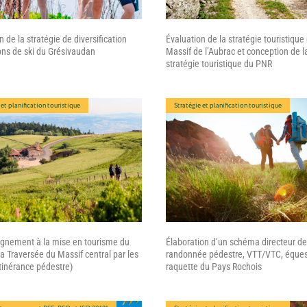
n de la stratégie de diversification
Évaluation de la stratégie touristique
ons de ski du Grésivaudan
Massif de l’Aubrac et conception de l
stratégie touristique du PNR
 et planification touristique
Stratégie et planification touristique
nement à la mise en tourisme du
Élaboration d’un schéma directeur de
 Traversée du Massif central par les
randonnée pédestre, VTT/VTC, éques
itinérance pédestre)
raquette du Pays Rochois