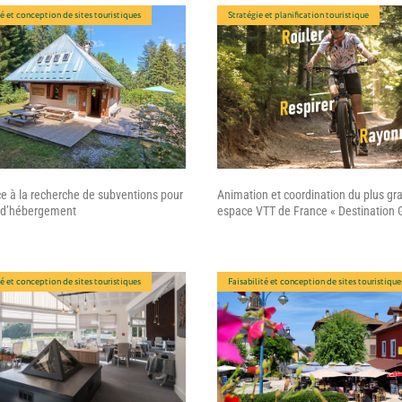
té et conception de sites touristiques
Stratégie et planification touristique
e à la recherche de subventions pour
Animation et coordination du plus gr
t d’hébergement
espace VTT de France « Destination 
té et conception de sites touristiques
Faisabilité et conception de sites touristique