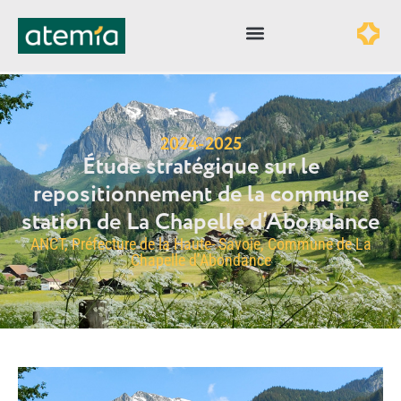
2024-2025
Étude stratégique sur le
repositionnement de la commune
station de La Chapelle d’Abondance
ANCT, Préfecture de la Haute- Savoie, Commune de La
Chapelle d’Abondance