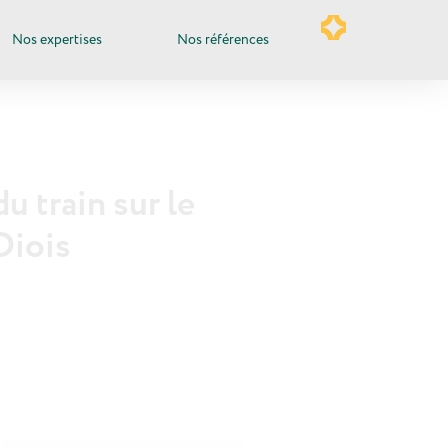
Nos expertises
Nos références
u train sur le
Diois