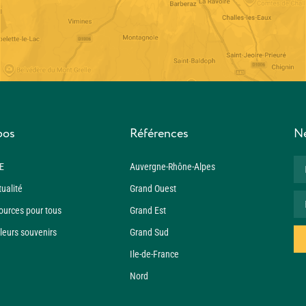
pos
Références
Ne
E
Auvergne-Rhône-Alpes
tualité
Grand Ouest
ources pour tous
Grand Est
leurs souvenirs
Grand Sud
Ile-de-France
Nord