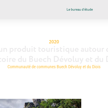
Le bureau d’étude
2020
un produit touristique autour d
itoire du Buech Dévoluy et du 
Communauté de communes Buech Dévoluy et du Diois