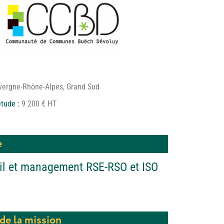
vergne-Rhône-Alpes
,
Grand Sud
étude :
9 200 € HT
e
il et management RSE-RSO et ISO
de la mission