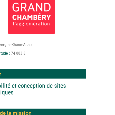
vergne-Rhône-Alpes
étude :
74 883 €
e
ilité et conception de sites
tiques
de la mission