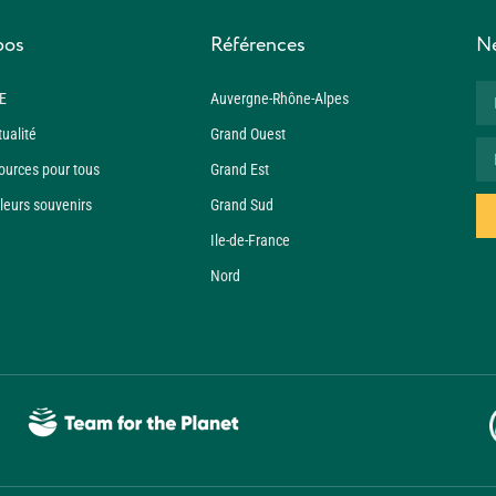
pos
Références
Ne
E
Auvergne-Rhône-Alpes
tualité
Grand Ouest
ources pour tous
Grand Est
leurs souvenirs
Grand Sud
Ile-de-France
Nord