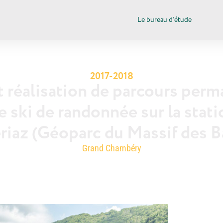
Le bureau d’étude
2017-2018
 réalisation de parcours perma
e ski de randonnée sur la stati
riaz (Géoparc du Massif des B
Grand Chambéry