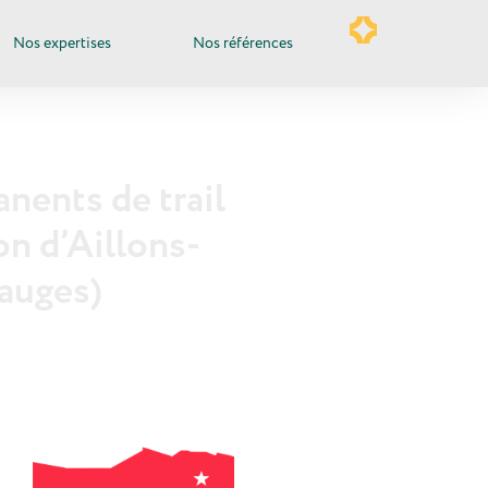
Nos expertises
Nos références
nents de trail
on d’Aillons-
auges)