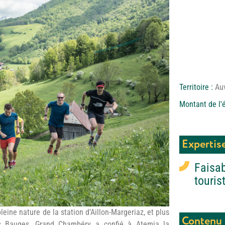
Territoire :
Au
Montant de l'
Expertis
Faisab
touris
pleine nature de la station d’Aillon-Margeriaz, et plus
Contenu 
 Bauges, Grand Chambéry a confié à Atemia la