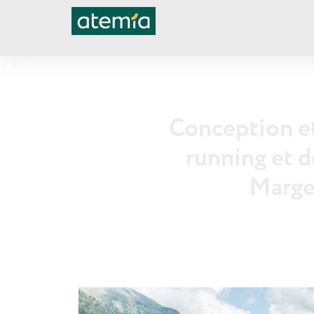
Conception et
running et d
Marge