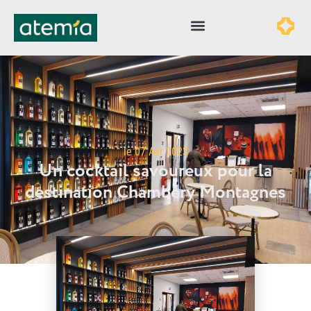
le
07 Avr 2023
Un cocktail savoureux pour la
destination Chambéry Montagnes