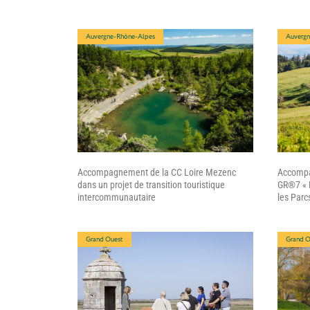
Auvergne-Rhône-Alpes
Auvergn
Accompagnement de la CC Loire Mezenc
Accompa
dans un projet de transition touristique
GR®7 « L
intercommunautaire
les Parc
Grand Ouest
Grand O