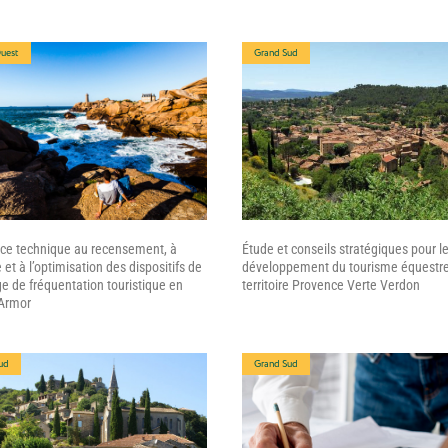
uest
Grand Sud
ce technique au recensement, à
Étude et conseils stratégiques pour l
 et à l’optimisation des dispositifs de
développement du tourisme équestre 
 de fréquentation touristique en
territoire Provence Verte Verdon
’Armor
ud
Grand Sud