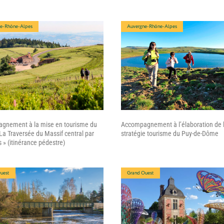
e-Rhône-Alpes
Auvergne-Rhône-Alpes
gnement à la mise en tourisme du
Accompagnement à l’élaboration de 
a Traversée du Massif central par
stratégie tourisme du Puy-de-Dôme
s » (itinérance pédestre)
uest
Grand Ouest