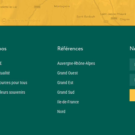
pos
Références
Ne
E
Auvergne-Rhône-Alpes
tualité
Grand Ouest
ources pour tous
Grand Est
leurs souvenirs
Grand Sud
Ile-de-France
Nord