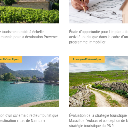
e tourisme durable à échelle
Étude d’opportunité pour l’implantati
munale pour la destination Provence
activité touristique dans le cadre d’un
e
programme immobilier
e-Rhône-Alpes
Auvergne-Rhône-Alpes
ion d’un schéma directeur touristique
Évaluation de la stratégie touristique
destination « Lac de Nantua »
Massif de l’Aubrac et conception de l
stratégie touristique du PNR