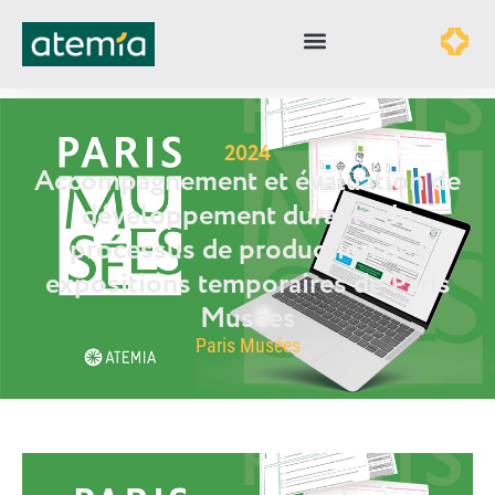
2024
Accompagnement et évaluation de
développement durable du
processus de production des
expositions temporaires de Paris
Musées
Paris Musées