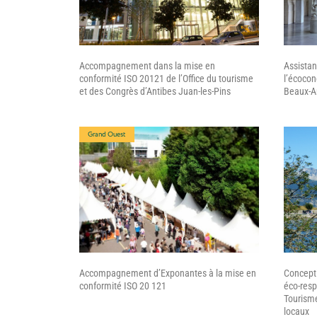
Accompagnement dans la mise en
Assistan
conformité ISO 20121 de l’Office du tourisme
l’écocon
et des Congrès d’Antibes Juan-les-Pins
Beaux-Ar
Grand Ouest
Accompagnement d’Exponantes à la mise en
Concepti
conformité ISO 20 121
éco-res
Tourisme
locaux