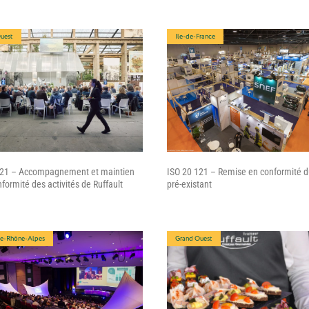
uest
Ile-de-France
121 – Accompagnement et maintien
ISO 20 121 – Remise en conformité 
nformité des activités de Ruffault
pré-existant
e-Rhône-Alpes
Grand Ouest