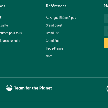
pos
Références
Ne
E
Auvergne-Rhône-Alpes
tualité
Grand Ouest
ources pour tous
Grand Est
leurs souvenirs
Grand Sud
Ile-de-France
Nord