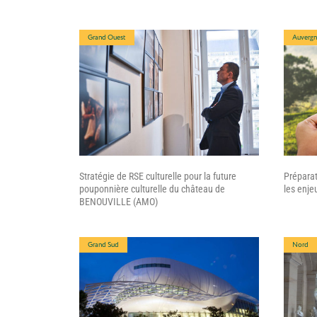
Grand Ouest
Auvergn
Stratégie de RSE culturelle pour la future
Préparat
pouponnière culturelle du château de
les enje
BENOUVILLE (AMO)
Grand Sud
Nord