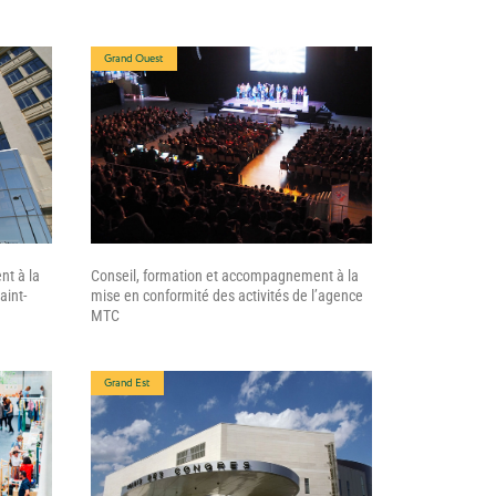
Grand Ouest
nt à la
Conseil, formation et accompagnement à la
aint-
mise en conformité des activités de l’agence
MTC
Grand Est