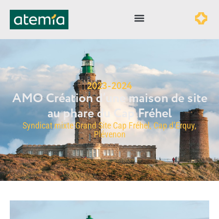
2023-2024
AMO Création d’une maison de site
au phare du Cap Fréhel
Syndicat mixte Grand Site Cap Fréhel, Cap d’Erquy,
Plévenon