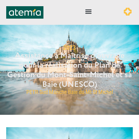
2023
Assistance à Maîtrise d’ouvrage
pour la réalisation du Plan de
Gestion du Mont-Saint-Michel et sa
Baie (UNESCO)
PETR Sud Manche Baie du Mt St Michel